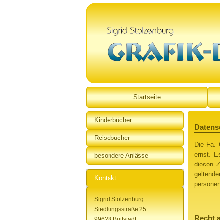
Startseite
Kinderbücher
Datens
Reisebücher
Die Fa. 
ernst. E
besondere Anlässe
diesen Z
geltend
Kontakt
personen
Sigrid Stolzenburg
Siedlungsstraße 25
Recht 
99628 Buttstädt