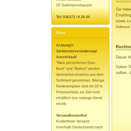
OT Guthmannshausen
Sie habe
Empfänge
Tel: 036373 / 9 20 44
sowie zu
Adresse 
News
Achtung!!!
Rechts
Sortimentsveränderung!
Ausverkauf!
Dieser H
"Mein persönliches Euro-
Sofern T
Buch" und "Mythos" werden
sollten, 
demnächst ersatzlos aus dem
Sortiment genommen. Wenige
Restexemplare sind mit 20 %
Preisnachlass zur Zeit noch
erhältlich (nur solange Vorrat
reicht).
Versandkostenfrei
Kostenfreier Versand
innerhalb Deutschlands nach